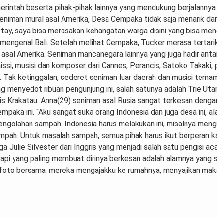
pemerintah beserta pihak-pihak lainnya yang mendukung berjalann
seniman mural asal Amerika, Desa Cempaka tidak saja menarik dari
stay, saya bisa merasakan kehangatan warga disini yang bisa men
ngenal Bali. Setelah melihat Cempaka, Tucker merasa tertarik 
asal Amerika. Seniman mancanegara lainnya yang juga hadir anta
issi, musisi dan komposer dari Cannes, Perancis, Satoko Takaki,
na. Tak ketinggalan, sederet seniman luar daerah dan musisi ter
ng menyedot ribuan pengunjung ini, salah satunya adalah Trie Uta
aris Krakatau. Anna(29) seniman asal Rusia sangat terkesan deng
aka ini. “Aku sangat suka orang Indonesia dan juga desa ini, a
ngolahan sampah. Indonesia harus melakukan ini, misalnya meng
pah. Untuk masalah sampah, semua pihak harus ikut berperan kare
a Julie Silvester dari Inggris yang menjadi salah satu pengisi ac
api yang paling membuat dirinya berkesan adalah alamnya yang sa
berfoto bersama, mereka mengajakku ke rumahnya, menyajikan m