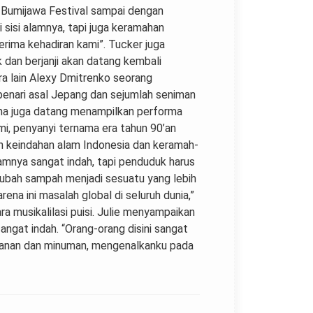
ya Bumijawa Festival sampai dengan
 sisi alamnya, tapi juga keramahan
erima kehadiran kami”. Tucker juga
dan berjanji akan datang kembali
ra lain Alexy Dmitrenko seorang
 penari asal Jepang dan sejumlah seniman
nama juga datang menampilkan performa
mi, penyanyi ternama era tahun 90’an
an keindahan alam Indonesia dan keramah-
lamnya sangat indah, tapi penduduk harus
ubah sampah menjadi sesuatu yang lebih
na ini masalah global di seluruh dunia,”
ara musikalilasi puisi. Julie menyampaikan
ngat indah. “Orang-orang disini sangat
akanan dan minuman, mengenalkanku pada