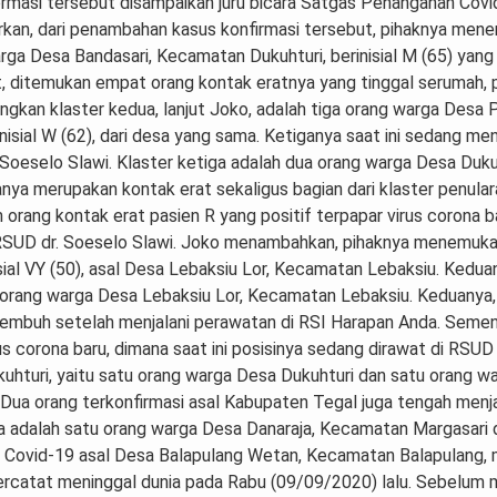
ormasi tersebut disampaikan juru bicara Satgas Penanganan Cov
an, dari penambahan kasus konfirmasi tersebut, pihaknya menem
rga Desa Bandasari, Kecamatan Dukuhturi, berinisial M (65) yang
, ditemukan empat orang kontak eratnya yang tinggal serumah, 
edangkan klaster kedua, lanjut Joko, adalah tiga orang warga De
isial W (62), dari desa yang sama. Ketiganya saat ini sedang men
 Soeselo Slawi. Klaster ketiga adalah dua orang warga Desa Du
anya merupakan kontak erat sekaligus bagian dari klaster penularan
rang kontak erat pasien R yang positif terpapar virus corona bar
RSUD dr. Soeselo Slawi. Joko menambahkan, pihaknya menemukan 
isial VY (50), asal Desa Lebaksiu Lor, Kecamatan Lebaksiu. Kedu
ang warga Desa Lebaksiu Lor, Kecamatan Lebaksiu. Keduanya, saa
sembuh setelah menjalani perawatan di RSI Harapan Anda. Semen
s corona baru, dimana saat ini posisinya sedang dirawat di RSUD
uhturi, yaitu satu orang warga Desa Dukuhturi dan satu orang w
 Dua orang terkonfirmasi asal Kabupaten Tegal juga tengah menj
a adalah satu orang warga Desa Danaraja, Kecamatan Margasari 
ovid-19 asal Desa Balapulang Wetan, Kecamatan Balapulang, menj
catat meninggal dunia pada Rabu (09/09/2020) lalu. Sebelum meni