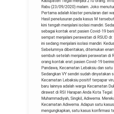
Kabupaten Tegal menjadi 210 orang. Inf
Rabu (23/09/2020) malam. Joko menuturk
Pertama adalah klaster penularan dari wa
Hasil penelusuran pada kasus M tersebut
kini tengah menjalani isolasi mandiri. S
sebagai kontak erat pasien Covid-19 berin
sempat menjalani perawatan di RSUD dr.
ini sedang menjalani isolasi mandiri. Kedu
Sebelumnya diberitakan, ditemukan enam o
sembuh setelah menjalani perawatan di 
orang kontak erat pasien Covid-19 berin
Pandawa, Kecamatan Lebaksiu dan satu or
Sedangkan VY sendiri sudah dinyatakan 
Kecamatan Lebaksiu positif terpapar viru
baru lainnya adalah warga Kecamatan Duk
dirawat di RSI Harapan Anda Kota Tegal.
Muhammadiyah, Singkil, Adiwerna. Merek
Kecamatan Adiwerna. Adapun satu kasus C
mengungkapkan, satu kasus konfirmasi ter