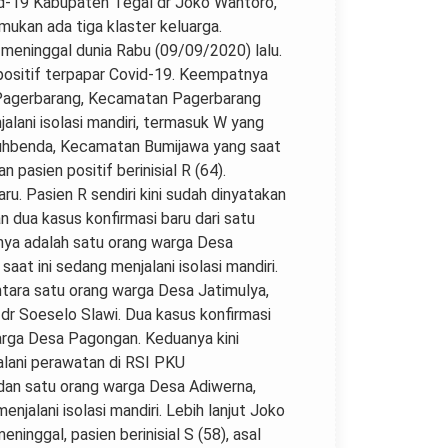
id-19 Kabupaten Tegal dr Joko Wantoro,
ukan ada tiga klaster keluarga.
 meninggal dunia Rabu (09/09/2020) lalu.
positif terpapar Covid-19. Keempatnya
sa Pagerbarang, Kecamatan Pagerbarang
jalani isolasi mandiri, termasuk W yang
kuhbenda, Kecamatan Bumijawa yang saat
 pasien positif berinisial R (64).
u. Pasien R sendiri kini sudah dinyatakan
dua kasus konfirmasi baru dari satu
anya adalah satu orang warga Desa
t ini sedang menjalani isolasi mandiri.
tara satu orang warga Desa Jatimulya,
 dr Soeselo Slawi. Dua kasus konfirmasi
arga Desa Pagongan. Keduanya kini
alani perawatan di RSI PKU
dan satu orang warga Desa Adiwerna,
alani isolasi mandiri. Lebih lanjut Joko
nggal, pasien berinisial S (58), asal