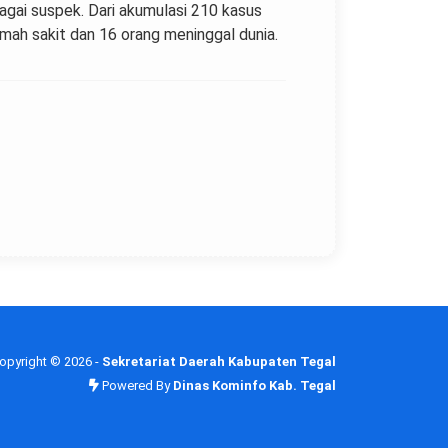
gai suspek. Dari akumulasi 210 kasus
umah sakit dan 16 orang meninggal dunia.
opyright ©
2026 -
Sekretariat Daerah Kabupaten Tegal
Powered By
Dinas Kominfo Kab. Tegal