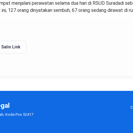
pat menjalani perawatan selama dua hari di RSUD Suradadi seba
 ini, 127 orang dinyatakan sembuh, 67 orang sedang dirawat di r
Salin Link
egal
C
gah, Kode Pos 52417