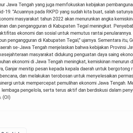
rnur Jawa Tengah yang juga memfokuskan kebijakan pembangunan
d-19. "Acuannya pada RKPD yang sudah kita buat, salah satunya
 ekonomi masyarakat tahun 2022 akan menurunkan angka kemiski
iskinan dan pengangguran di Kabupaten Tegal meningkat. Penyeb
tifitas ekonomi dan sosial untuk memutus rantai penularannya.
un pengangguran di Kabupaten Tegal," ujarnya. Sementara itu, 
aerah se-Jawa Tengah menjelaskan bahwa kebijakan Provinsi Ja
esejahteraan masyarakat didukung penguatan daya saing ekono
buhan ekonomi di Jawa Tengah meningkat, kemiskinan menurun da
a, Ganjar menitip pesan kepada kepala daerah untuk bergoton
bencana, dan melakukan terobosan untuk menyelesaikan permasa
ersinergi untuk mempercepat pemulihan ekonomi Jawa Tengah. Me
 lembaga pengelola, serta terus aktif dan berdiskusi dalam pe
. (OI)