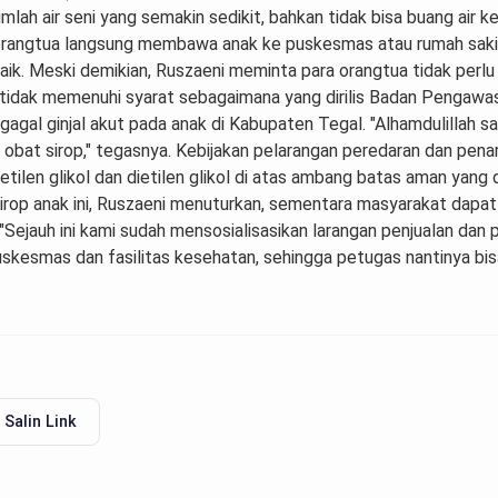
umlah air seni yang semakin sedikit, bahkan tidak bisa buang air k
orangtua langsung membawa anak ke puskesmas atau rumah sakit 
aik. Meski demikian, Ruszaeni meminta para orangtua tidak perlu
g tidak memenuhi syarat sebagaimana yang dirilis Badan Penga
agal ginjal akut pada anak di Kabupaten Tegal. "Alhamdulillah saa
 obat sirop," tegasnya. Kebijakan pelarangan peredaran dan penari
etilen glikol dan dietilen glikol di atas ambang batas aman yan
t sirop anak ini, Ruszaeni menuturkan, sementara masyarakat dap
"Sejauh ini kami sudah mensosialisasikan larangan penjualan dan 
kesmas dan fasilitas kesehatan, sehingga petugas nantinya bi
Salin Link