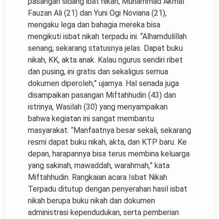
pasangan sidang ibat nikah, Muhammad Akmal
Fauzan Ali (21) dan Yuni Ogi Noviana (21),
mengaku lega dan bahagia mereka bisa
mengikuti isbat nikah terpadu ini. “Alhamdulillah
senang, sekarang statusnya jelas. Dapat buku
nikah, KK, akta anak. Kalau ngurus sendiri ribet
dan pusing, ini gratis dan sekaligus semua
dokumen diperoleh,” ujarnya. Hal senada juga
disampaikan pasangan Miftahhudin (43) dan
istrinya, Wasilah (30) yang menyampaikan
bahwa kegiatan ini sangat membantu
masyarakat. “Manfaatnya besar sekali, sekarang
resmi dapat buku nikah, akta, dan KTP baru. Ke
depan, harapannya bisa terus membina keluarga
yang sakinah, mawaddah, warahmah,” kata
Miftahhudin. Rangkaian acara Isbat Nikah
Terpadu ditutup dengan penyerahan hasil isbat
nikah berupa buku nikah dan dokumen
administrasi kependudukan, serta pemberian