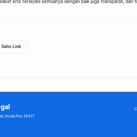
kat kita terlayani semuanya dengan baik juga transparan, dan tid
Salin Link
egal
C
gah, Kode Pos 52417