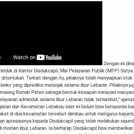
Dengan ini di
induk di Kantor Disdukcapil, Mal Pelayanan Publik (MPP) Saty
 ditentukan. Terkait dengan itu, pihaknya telah menyiapkan sto
anko yang diprediksi melonjak selama libur Lebaran. Pihaknya ju
-masing Rumah Paten sebagai bentuk kesiapan melayani masyarak
layanan adminduk selama libur Lebaran tidak terhambat," ujarnya
sari dan Kecamatan Lebaksiu saat ini belum bisa beroperasi ka
akat di dua kecamatan tersebut diimbau untuk mengurus keperlu
an apresiasinya kepada Disdukcapil yang telah melakukan sejuml
 momen libur Lebaran. Ia berharap Disdukcapil bisa memberikan